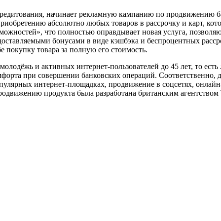
кредитования, начинает рекламную кампанию по продвижению б
риобретению абсолютно любых товаров в рассрочку и карт, кот
озможностей», что полностью оправдывает новая услуга, позвол
предоставляемыми бонусами в виде кэшбэка и беспроцентных расс
е покупку товара за полную его стоимость.
олодёжь и активных интернет-пользователей до 45 лет, то есть 
комфорта при совершении банковских операций. Соответственно,
опулярных интернет-площадках, продвижение в соцсетях, онлай
одвижению продукта была разработана британским агентством Th