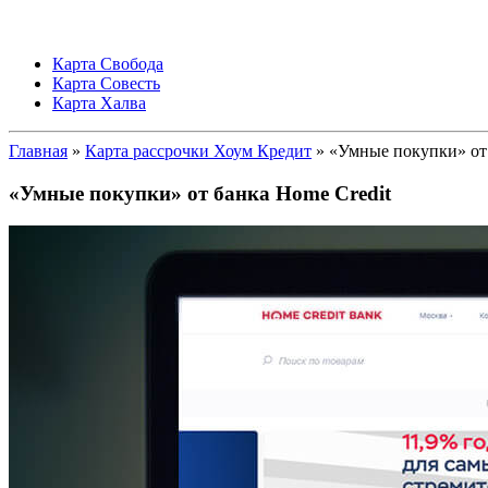
Карта Свобода
Карта Совесть
Карта Халва
Главная
»
Карта рассрочки Хоум Кредит
» «Умные покупки» от 
«Умные покупки» от банка Home Credit