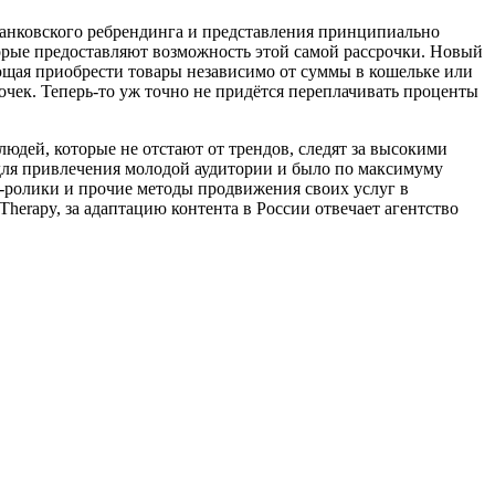
анковского ребрендинга и представления принципиально
орые предоставляют возможность этой самой рассрочки. Новый
яющая приобрести товары независимо от суммы в кошельке или
рочек. Теперь-то уж точно не придётся переплачивать проценты
людей, которые не отстают от трендов, следят за высокими
 для привлечения молодой аудитории и было по максимуму
н-ролики и прочие методы продвижения своих услуг в
erapy, за адаптацию контента в России отвечает агентство