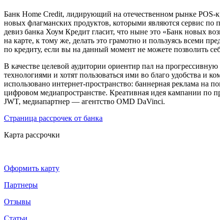
Банк Home Credit, лидирующий на отечественном рынке POS-
новых флагманских продуктов, которыми являются сервис по п
девиз банка Хоум Кредит гласит, что ныне это «Банк новых в
на карте, к тому же, делать это грамотно и пользуясь всеми 
по кредиту, если вы на данный момент не можете позволить себ
В качестве целевой аудитории ориентир пал на прогрессивную м
технологиями и хотят пользоваться ими во благо удобства и 
использовано интернет-пространство: баннерная реклама на п
цифровом медиапространстве. Креативная идея кампании по пр
JWT, медиапартнер — агентство OMD DaVinci.
Страница рассрочек от банка
Карта рассрочки
Оформить карту
Партнеры
Отзывы
Статьи