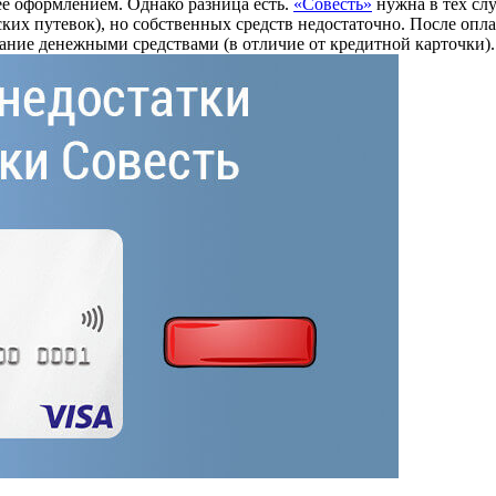
 ее оформлением. Однако разница есть.
«Совесть»
нужна в тех сл
ких путевок), но собственных средств недостаточно. После опла
вание денежными средствами (в отличие от кредитной карточки).