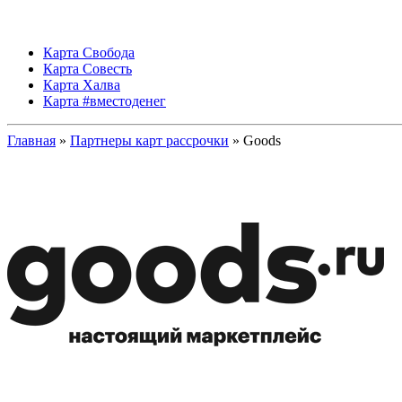
Карта Свобода
Карта Совесть
Карта Халва
Карта #вместоденег
Главная
»
Партнеры карт рассрочки
» Goods