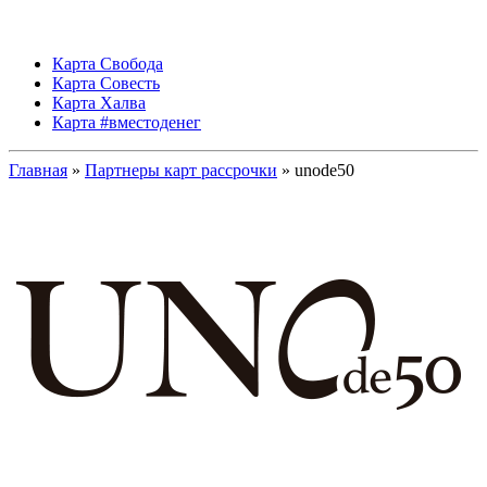
Карта Свобода
Карта Совесть
Карта Халва
Карта #вместоденег
Главная
»
Партнеры карт рассрочки
» unode50